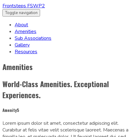
Frontsteps FSWP2
Toggle navigation
About
Amenities
Sub Associations
Gallery
Resources
Amenities
World-Class Amenities. Exceptional
Experiences.
Amenity5
Lorem ipsum dolor sit amet, consectetur adipiscing elit.
Curabitur at felis vitae velit scelerisque laoreet. Maecenas a
fringilla leo, et malesuada dolor. Ut feugiat laoreet dui, sed